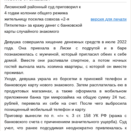
Лискинский районный суд приговорил к
4 годам колонии общего режима
жительницу поселка совхоза «2-я
версия для печати
Пятилетка» за кражу денег с банковской
карты случайного знакомого
Девушка совершила хищение денежных средств в июле 2022
года. Она приехала в Лиски с подругой и в баре
познакомилась с мужчиной, который пригласил обеих к себе
домой. Вместе они распивали спиртное, а потом ночных
гостей выгнала мать хозяина квартиры, с которой он вместе
проживал.
Уходя, девушка украла из борсетки в прихожей телефон и
банковскую карту нового знакомого. Затем расплатилась ею в
продуктовых магазинах, а также оформила в мобильном
приложении банка три микрозайма на общую сумму 24 тыс.
рублей, перевела их себе на счет. После чего выбросила
похищенный мобильный телефон и карту.
Приговор вынесли по п. «г» ч. 3 ст. 158 УК РФ (кража с
банковского счета с причинением значительного ущерба). Суд
учел, что ранее подсудимая неоднократно привлекалась к