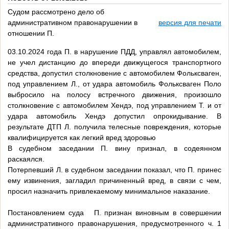
Судом рассмотрено дело об
административном правонарушении в
версия для печати
отношении П.
03.10.2024 года П. в нарушение ПДД, управлял автомобилем,
не учел дистанцию до впереди движущегося транспортного
средства, допустил столкновение с автомобилем Фольксваген,
под управлением Л., от удара автомобиль Фольксваген Поло
выбросило на полосу встречного движения, произошло
столкновение с автомобилем Хендэ, под управлением Т. и от
удара автомобиль Хендэ допустил опрокидывание. В
результате ДТП Л. получила телесные повреждения, которые
квалифицируется как легкий вред здоровью
В судебном заседании П. вину признал, в содеянном
раскаялся.
Потерпевший Л. в судебном заседании показал, что П. принес
ему извинения, загладил причиненный вред, в связи с чем,
просил назначить привлекаемому минимальное наказание.
Постановлением суда
П. признан виновным в совершении
административного правонарушения, предусмотренного ч. 1