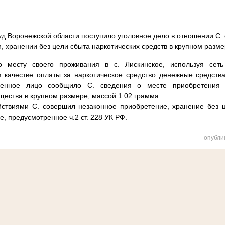
уд Воронежской области поступило уголовное дело в отношении С. 
, хранении без цели сбыта наркотических средств в крупном разм
 месту своего проживания в с. Лискинское, используя сеть 
 качестве оплаты за наркотическое средство денежные средств
ленное лицо сообщило С. сведения о месте приобретения 
щества в крупном размере, массой 1.02 грамма.
ствиями С. совершил незаконное приобретение, хранение без ц
е, предусмотренное ч.2 ст. 228 УК РФ.
опубли