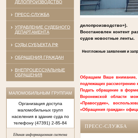
ДЕЛОПРОИЗВОДСТВО
ПРЕСС-СЛУЖБА
делопроизводство»).
УПРАВЛЕНИЕ СУДЕБНОГО
Восстановлен контент р
ДЕПАРТАМЕНТА
судов новостные ленты.
СУДЫ СУБЪЕКТА РФ
Н
еотложные заявления и зап
ОБРАЩЕНИЯ ГРАЖДАН
ВНЕПРОЦЕССУАЛЬНЫЕ
ОБРАЩЕНИЯ
Обращаем Ваше внимание, 
подлежащих рассмотрению к
Подать обращение в форме
МАЛОМОБИЛЬНЫМ ГРУППАМ
Воронежской области мож
«Правосудие», воспользо
Организация доступа
«Обращения граждан» офици
маломобильных групп
населения в здание суда по
телефону (47391) 2-85-84
ПРЕСС-СЛУЖБА
Единая информационная система