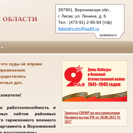
397901, Воронежская обл.,
г. Лиски, ул. Ленина, д. 6
 ОБЛАСТИ
Тел.: (473-91) 2-85-84 (т/ф)
liskinsky.vrn@sudrf.ru
развернуть
 что суды не вправе
 применению
осуществлять
етных дел.
зователи!
о работоспособность и
Запросы ОПФР по постановлению
ьных сайтов районных
Правительства РФ от 28.06.2021 №
го гарнизонного военного
1037
партамента в Воронежской
но восстановлены.